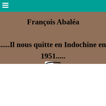
François Abaléa
.....Il nous quitte en Indochine en
1951.....