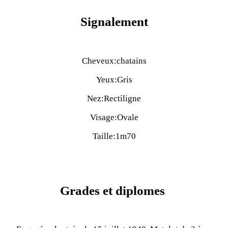
Signalement
Cheveux:chatains
Yeux:Gris
Nez:Rectiligne
Visage:Ovale
Taille:1m70
Grades et diplomes