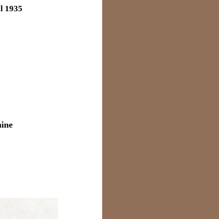
il 1935
hine