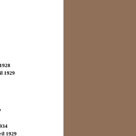
 1928
il 1929
0
7
1934
ril 1929