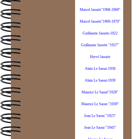
Marcel Jaouën"1968-1969"
Marcel Jaouën"1969-1970"
Guillaume Jaouën-1922
Guillaume Jaouën "1937"
Hervé Jaouën
Alain Le Saout-1930
Alain Le Saout-1939
Maurice Le Saout"1928"
Maurice Le Saout "1939"
Jean Le Saout "1925"
Jean Le Saout "1943"